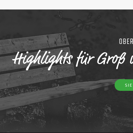
OBE
Highlights für Groß 
SI