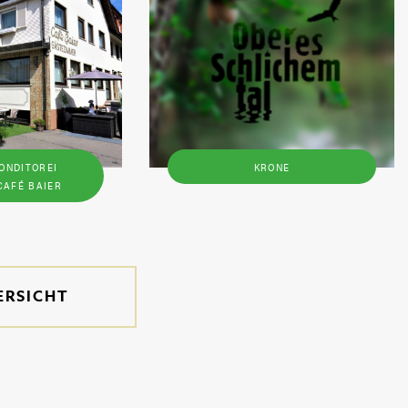
ONDITOREI
KRONE
CAFÉ BAIER
ERSICHT