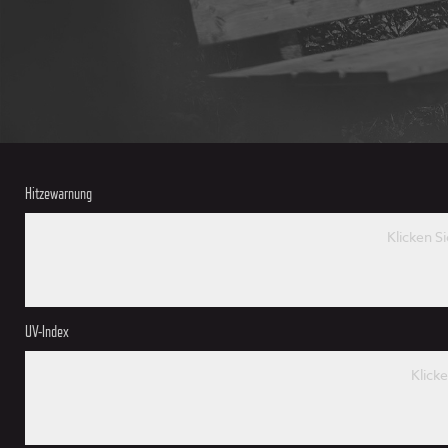
Hitzewarnung
Klicken S
UV-Index
Klick