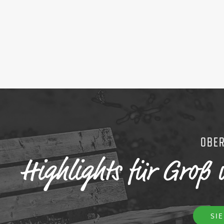
OBE
Highlights für Groß 
SI